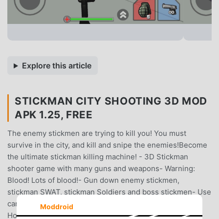
Explore this article
STICKMAN CITY SHOOTING 3D MOD
APK 1.25, FREE
The enemy stickmen are trying to kill you! You must
survive in the city, and kill and snipe the enemies!Become
the ultimate stickman killing machine! - 3D Stickman
shooter game with many guns and weapons- Warning:
Blood! Lots of blood!- Gun down enemy stickmen,
stickman SWAT, stickman Soldiers and boss stickmen- Use
cars, tanks, turrets- Great game for venting your anger!-
Moddroid
Hours of city shooting fun!- Fully 3D levels