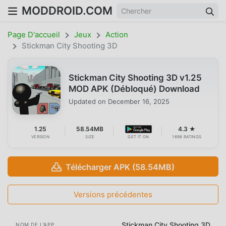
MODDROID.COM
Page D'accueil
Jeux
Action
Stickman City Shooting 3D
Stickman City Shooting 3D v1.25
MOD APK (Débloqué) Download
Updated on
December 16, 2025
1.25
58.54MB
4.3 ★
VERSION
SIZE
GET IT ON
1698 RATINGS
Télécharger APK (58.54MB)
Versions précédentes
Stickman City Shooting 3D
NOM DE L'APP