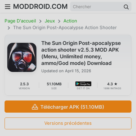
MODDROID.COM
Page D'accueil
Jeux
Action
The Sun Origin Post-Apocalypse Action Shooter
The Sun Origin Post-apocalypse
action shooter v2.5.3 MOD APK
(Menu, Unlimited money,
ammo/God mode) Download
Updated on
April 15, 2026
2.5.3
51.10MB
4.3 ★
VERSION
SIZE
GET IT ON
1698 RATINGS
Télécharger APK (51.10MB)
Versions précédentes