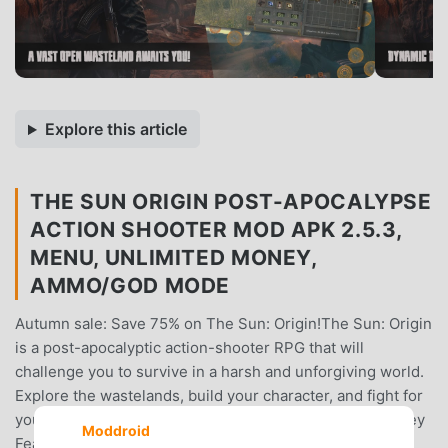
Explore this article
THE SUN ORIGIN POST-APOCALYPSE
ACTION SHOOTER MOD APK 2.5.3,
MENU, UNLIMITED MONEY,
AMMO/GOD MODE
Autumn sale: Save 75% on The Sun: Origin!The Sun: Origin
is a post-apocalyptic action-shooter RPG that will
challenge you to survive in a harsh and unforgiving world.
Explore the wastelands, build your character, and fight for
your life against mutants, bandits, and other survivors.Key
Moddroid
Features:* Explore a vast and dangerous world: The