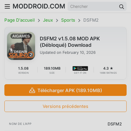
MODDROID.COM
Page D'accueil
Jeux
Sports
DSFM2
DSFM2 v1.5.08 MOD APK
(Débloqué) Download
Updated on
February 10, 2026
1.5.08
189.10MB
4.3 ★
VERSION
SIZE
GET IT ON
1698 RATINGS
Télécharger APK (189.10MB)
Versions précédentes
DSFM2
NOM DE L'APP