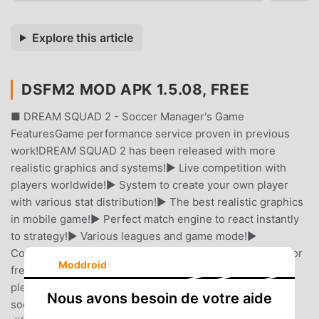
Explore this article
DSFM2 MOD APK 1.5.08, FREE
■ DREAM SQUAD 2 - Soccer Manager's Game
FeaturesGame performance service proven in previous
work!DREAM SQUAD 2 has been released with more
realistic graphics and systems!▶ Live competition with
players worldwide!▶ System to create your own player
with various stat distribution!▶ The best realistic graphics
in mobile game!▶ Perfect match engine to react instantly
to strategy!▶ Various leagues and game mode!▶
Continuous content and event updates!▶ Enjoy all this for
Moddroid
free!As a more advanced soccer game, it offers the
pleasure of a victory and a vivid experience like a real
Nous avons besoin de votre aide
soccer game. When you are playing soccer clubs of